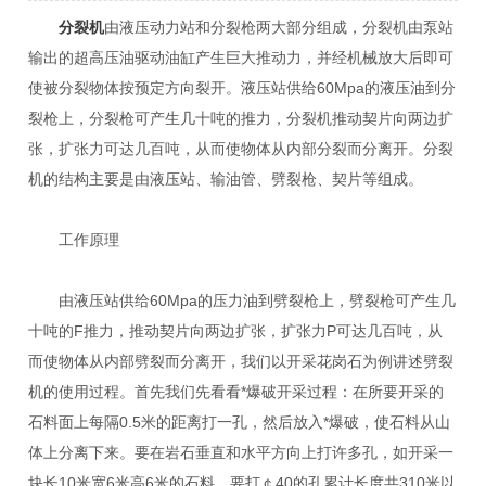
分裂机
由液压动力站和分裂枪两大部分组成，分裂机由泵站
输出的超高压油驱动油缸产生巨大推动力，并经机械放大后即可
使被分裂物体按预定方向裂开。液压站供给60Mpa的液压油到分
裂枪上，分裂枪可产生几十吨的推力，分裂机推动契片向两边扩
张，扩张力可达几百吨，从而使物体从内部分裂而分离开。分裂
机的结构主要是由液压站、输油管、劈裂枪、契片等组成。
工作原理
由液压站供给60Mpa的压力油到劈裂枪上，劈裂枪可产生几
十吨的F推力，推动契片向两边扩张，扩张力P可达几百吨，从
而使物体从内部劈裂而分离开，我们以开采花岗石为例讲述劈裂
机的使用过程。首先我们先看看*爆破开采过程：在所要开采的
石料面上每隔0.5米的距离打一孔，然后放入*爆破，使石料从山
体上分离下来。要在岩石垂直和水平方向上打许多孔，如开采一
块长10米宽6米高6米的石料，要打￠40的孔累计长度共310米以