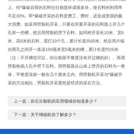
上。经*爆破后得的石料往往都是碎成很多块，使石料的利用率
不足30%。即*爆破开采的石料是费工、费时，还造成资源的极
大浪费。如采用劈裂机开采，只要在所要开采的石料面上开几个
孔和一些槽，然后用劈裂机劈下石料。如同样开采长10米、宽6
米、高6米的石料，需打10个孔，累计长度共60米。然后用片锯
在两孔之间开一条深150毫米宽5毫米的槽，累计长度约25米
（注：不开槽也可以，但分裂面平整度没有开过槽的好）。再用
劈裂枪插入孔中劈下石料。用劈裂器从山体上劈开的石料为一整
体，平整度误差一般在几个厘米之内。用劈裂机开采与*爆破开
采的方法相比，劈裂机开采显然是经济的采石方法。
上一篇：
岩石分裂机的应用领域你知道多少？
下一篇：
关于绳锯机你了解多少？