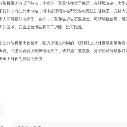
机采矿有以下特点：体积小、重量轻便宜于搬运，在环境复杂，大型设
不行的；有些此水电站，坝体处理很多在型设备都无法进驻施工。几秒内完
个人即可很好地操作一台机，打孔和破拆岩石混凝土。可持续性使用，维
大的区域。安全上较爆破和手工拆除，没可比性。
分裂机相比较起来，破拆原理是不同的，破碎锤是从外部敲击破拆岩石
页岩、或坚硬岩石上破碎锤无从下手或都施工速度慢，分裂机却能够很好
安全上有较为显著的价值。