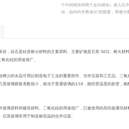
个中间楔块和两个反向楔块）插入孔
动，由内向外释放出*的能量，将被分
，硅石是硅质耐火材料的主要原料。主要矿物是石英 SiO2。耐火材料
。二氧化硅的用途很广。
少的水晶可用以制造电子工业的重要部件、光学仪器和工艺品。二氧化
石英玻璃膨胀系数很小，相当于普通玻璃的1/18，能经受温度的剧变，耐
璃原料和建筑材料。二氧化硅的用途很广，已被使用的高性能通讯材料
。石英玻璃常用于制造耐高温的化学仪器。