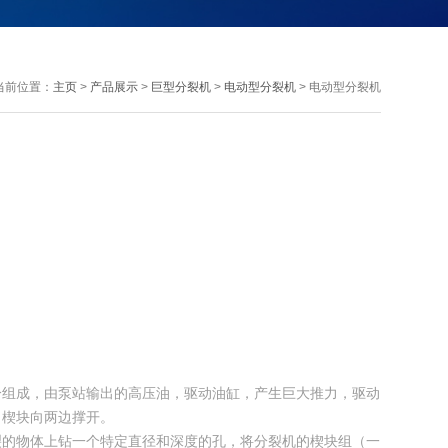
当前位置：
主页
>
产品展示
>
巨型分裂机
>
电动型分裂机
> 电动型分裂机
分组成，由泵站输出的高压油，驱动油缸，产生巨大推力，驱动
向楔块向两边撑开。
裂的物体上钻一个特定直径和深度的孔，将分裂机的楔块组（一