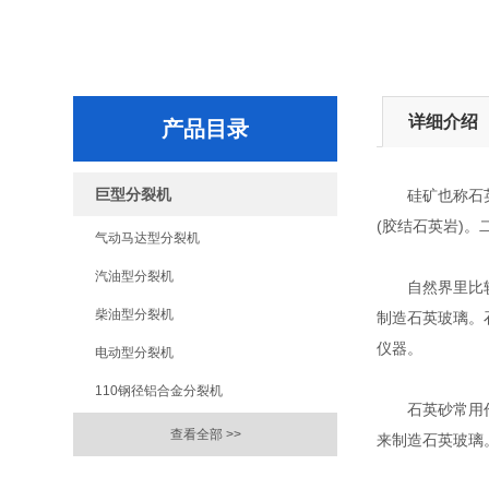
详细介绍
产品目录
巨型分裂机
硅矿也称石英岩
(胶结石英岩)
气动马达型分裂机
汽油型分裂机
自然界里比较稀
柴油型分裂机
制造石英玻璃。
仪器。
电动型分裂机
110钢径铝合金分裂机
石英砂常用作玻
查看全部 >>
来制造石英玻璃