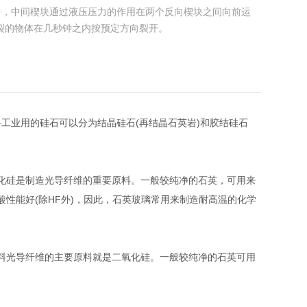
中，中间楔块通过液压压力的作用在两个反向楔块之间向前运
裂的物体在几秒钟之内按预定方向裂开。
工业用的硅石可以分为结晶硅石(再结晶石英岩)和胶结硅石
硅是制造光导纤维的重要原料。一般较纯净的石英，可用来
酸性能好(除HF外)，因此，石英玻璃常用来制造耐高温的化学
光导纤维的主要原料就是二氧化硅。一般较纯净的石英可用