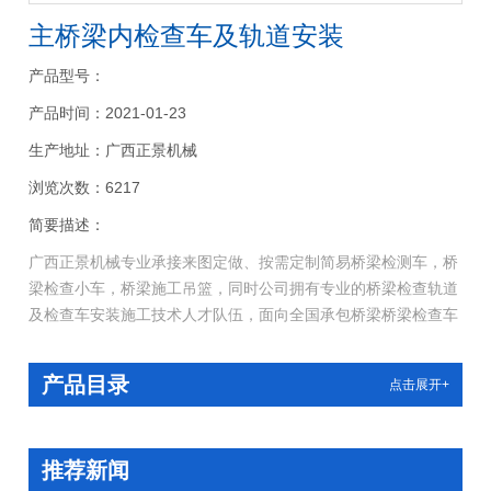
主桥梁内检查车及轨道安装
产品型号：
产品时间：2021-01-23
生产地址：广西正景机械
浏览次数：6217
简要描述：
广西正景机械专业承接来图定做、按需定制简易桥梁检测车，桥
梁检查小车，桥梁施工吊篮，同时公司拥有专业的桥梁检查轨道
及检查车安装施工技术人才队伍，面向全国承包桥梁桥梁检查车
安装工程，给您免费提供桥梁检测设计及施工方案！正景轨道桥
梁检查车/桥检车采用悬挂式吊车方案，即走行机构通过钢轮倒
产品目录
点击展开+
置于工字钢轨道上，车架与走行机构相连，在电机的驱动下运
行。
推荐新闻